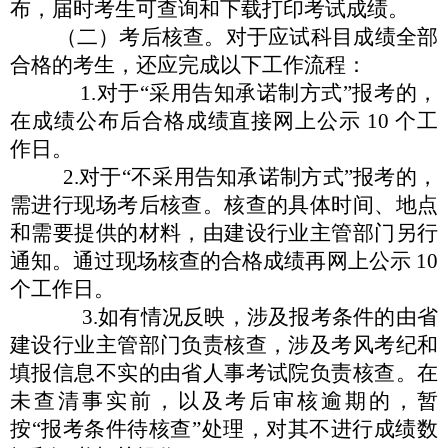
布，届时考生可查询和下载打印考试成
绩。
（二）
考后核查
。对于应试科目成绩全部
合格的考生，还应
完成以下工作流程：
1.对于
“
采用告知承诺制方式
”
报考的，
在成绩公布后合格
成绩直接网上公示
10 个工
作日。
2.
对于
“
不采用告知承诺制方式
”
报考的，
需进行现场考后
核查。核查的具体时间、地点
和需要提供的材料，由建设行业主
管部门另行
通知。通过现场核查的合格成绩再网上公示
10
个工
作日。
3.如有情况反映，涉及报考条件的由省
建设行业主管部门负
责核查，涉及考风考纪和
填报信息不实的由省人事考试院负责核
查。
在
未查清事实前，
以及考后审核逾期的，
暂
按
“
报考条件待核查
”
处理，对其不进行成绩数