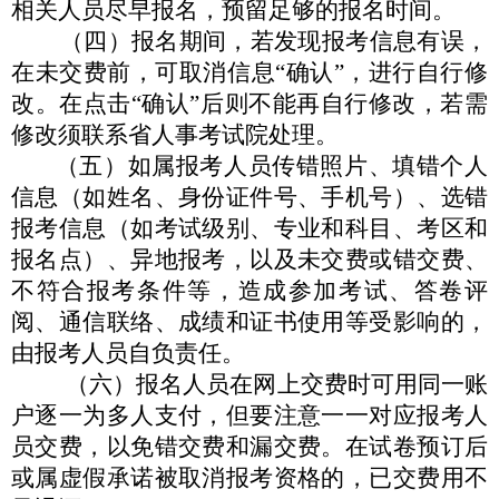
相关人员尽早报名，预留足够的报名时间。
（四）报名期间，若发现报考信息有误，
在未交费前，可取
消信息
“
确认
”
，进行自行修
改。在点击
“
确认
”
后则不能再自
行修改，若需
修改须联系省人事考试院处理。
（五）如属报考人员传错照片、填错个人
信息（如姓名、身
份证件号、手机号）、选错
报考信息（如考试级别、
专业和科目、
考区和
报名点）、异地报考，以及未交费或错交费、
不符合报考
条件等，造成参加考试、答卷评
阅、通信联络、成绩和证书使用
等受影响的，
由报考人员自负责任。
（六）报名人员在网上交费时可用同一账
户逐一为多人支
付，但要注意一一对应报考人
员交费，以免错交费和漏交费。在
试卷预订后
或属虚假承诺被取消报考资格的，已交费用不