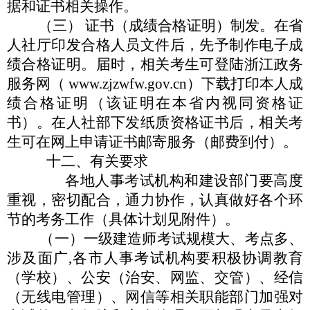
据和证书相关操作。
（三）
证书（成绩合格证明）
制发
。在省
人社厅印发合格人
员文件后，先予制作电子成
绩合格证明。届时，相关考生可登陆
浙江政务
服务网（
www.zjzwfw.gov.cn
）下载打印本人成
绩合格
证明（该证明在本省内视同资格证
书）。在人社部下发纸质资格
证书后，相关考
生可在网上申请证书邮寄服务（邮费到付）。
十二、
有关要求
各地人事考试机构和建设部门要高度
重视，密切配合，通力
协作，认真做好各个环
节的考务工作（具体计划见附件）。
（一）一级建造师考试规模大、考点多、
涉及面广
,各市人
事考试机构要积极协调教育
（学校）、公安（治安、网监、交管）、
经信
（无线电管理）、网信等相关职能部门加强对