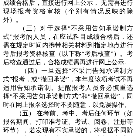
成绩合格后，直接进行网上公示，
无需再进行
现场报
考资格审核（个别有情况反映的除
外）。
（三）对于选择
“
不采用告知承诺制方
式
”
报考的人员，在
应试科目成绩合格后，还
需在规定时间内携带相关材料到指定地
点进行
考后报考资格核查（以下称
“
考后核查
”
）。考
后核查通
过后，合格成绩需再进行网上公示。
（四）一旦选择
“
不采用告知承诺制方
式
”
报考，或
“
撤回
承诺
”
，本年度该项考试不再
适用告知承诺制。提醒报考人员务
必慎重选
择
“
不采用告知承诺制方式
”
和
“
撤回承诺
”
，同
时在
网上报名选择时不要随意，以免误操作。
（五）
在考前、考中、考后任何环节（如
报名期间、打印准
考证、考试、阅卷、注册等
环节），若发现有不实承诺的，将根
据不同阶