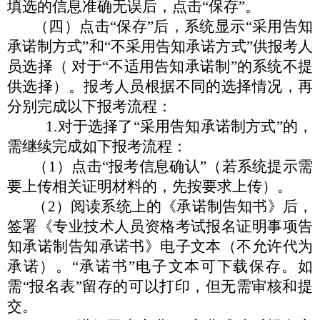
填选的信息准确无误后，点击
“
保存
”
。
（四）点击
“
保存
”
后，系统显示
“
采用告知
承诺制方式
”
和
“
不采用告知承诺方式
”
供报考人
员选择（ 对于
“
不适用告知
承诺制
”
的系统不提
供选择）。报考人员根据不同的选择情况，
再
分别完成以下报考流程：
1.对于选择了
“
采用告知承诺制方式
”
的，
需继续完成如下
报考流程：
（
1）点击
“
报考信息确认
”
（若系统提示需
要上传相关证
明材料的，先按要求上传）。
（
2）阅读系统上的《承诺制告知书》后，
签署《专业技术
人员资格考试报名证明事项告
知承诺制告知承诺书》电子文本
（不允许代为
承诺）。
“
承诺书
”
电子文本可下载保存。如
需
“
报
名表
”
留存的可以打印，但无需审核和提
交。