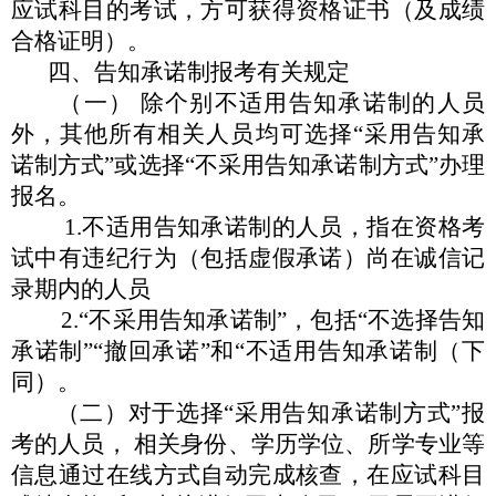
应
试科目的考试，方可获得资格证书（及成绩
合格证明）。
四、告知承诺制报考有关规定
（一）
除个别不适用告知承诺制的人员
外，其他所有相关人
员均可选择
“
采用告知承
诺制方式
”
或选择
“
不采用告知承诺制
方式
”
办理
报名。
1.不适用告知承诺制的人员，指在资格考
试中有违纪行为
（包括虚假承诺）尚在诚信记
录期内的人员
2.
“
不采用告知承诺制
”
，包括
“
不选择告知
承诺制
”“
撤回
承诺
”
和
“
不适用告知承诺制（下
同）。
（二）对于选择
“
采用告知承诺制方式
”
报
考的人员， 相关
身份、学历学位、所学专业等
信息通过在线方式自动完成核查，
在应试科目