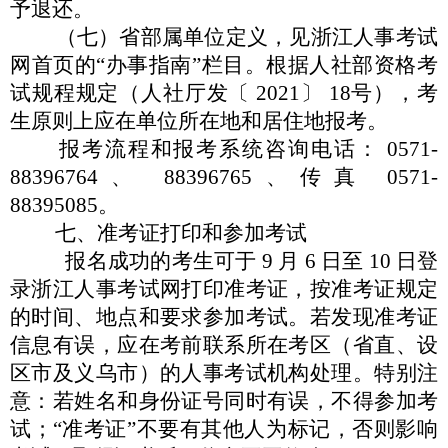
予退
还。
（七）省部属单位定义，见浙江人事考试
网首页的
“
办事指
南
”
栏目。根据人社部资格考
试规程规定（人社厅发〔 2021〕 18
号），考
生原则上应在单位所在地和居住地报考。
报考流程和报考系统咨询电话：
0571-
88396764、 88396765、
传真
0571-
88395085。
七、
准考证打印和参加考试
报名成功的考生可于
9 月 6 日至 10 日登
录浙江人事考试网
打印准考证，按准考证规定
的时间、地点和要求参加考试。
若发
现准考证
信息有误，应在考前联系所在考区（省直、设
区市及义
乌市）的人事考试机构处理。特别注
意：若姓名和身份证号同时
有误，不得参加考
试；
“
准考证
”
不要有其他人为标记，否则影
响