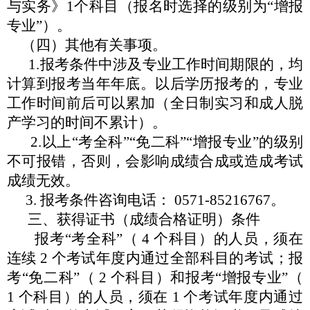
与实务》
1个科目（报名时选择的级别为
“
增报
专业
”
）。
（四）其他有关事项。
1.报考条件中涉及专业工作时间期限的，均
计算到报考当年
年底。以后学历报考的，专业
工作时间前后可以累加（全日制实
习和成人脱
产学习的时间不累计）。
2.以上
“
考全科
”“
免二科
”“
增报专业
”
的级别
不可报错，
否则，会影响成绩合成或造成考试
成绩无效。
3. 报考条件咨询电话： 0571-85216767。
三、
获得证书（成绩合格证明）条件
报考
“
考全科
”
（ 4 个科目）的人员，须在
连续 2 个考试年
度内通过全部科目的考试；报
考
“
免二科
”
（ 2 个科目）和报考
“
增报专业
”
（
1 个科目）的人员，须在 1 个考试年度内通过