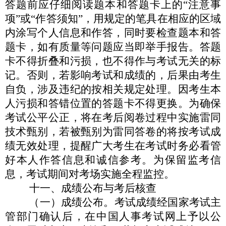
答题前应仔细阅读题本和答题卡上的
“
注意事
项
”
或
“
作答须知
”
，用规定的笔具在相应的区域
内涂写个人信
息和作答，同时要检查题本和答
题卡，如有质量等问题应当即举
手报告。答题
卡不得折叠和污损，也不得作与考试无关的标
记。
否则，若影响考试和成绩的，后果由考生
自负，涉及违纪的按相
关规定处理。因考生本
人污损和答错位置的答题卡不得更换。
为确保
考试公平公正，将在考后阅卷过程中实施雷同
技术甄
别，若被甄别为雷同答卷的将按考试成
绩无效处理，提醒广大考
生在考试时务必看管
好本人作答信息和诚信参考。为保留监考信
息，考试期间对考场实施全程监控。
十一、
成绩公布与考后核查
（一）
成绩公布
。考试成绩经国家考试主
管部门确认后，在
中国人事考试网上予以公