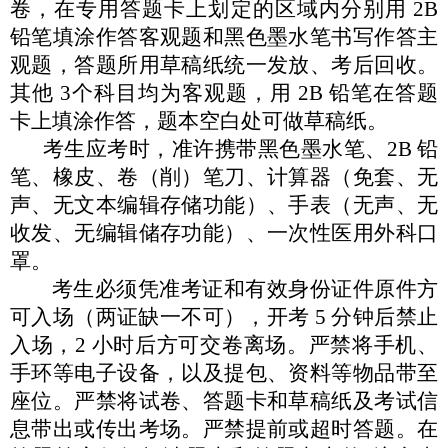
卷，在专用答题
卡上划定的区域内分别用
2B
铅笔填涂作答客观题和黑色墨水笔
书写作答主
观题，答题所用草稿纸统一发放、考后回收。
其他
3
个科目均为客观题，用
2B 铅笔在答题
卡上填涂作答，题本空白
处可做草稿纸。
考生应考时，准许携带黑色墨水笔、
2B 铅
笔、橡皮、卷（削）
笔刀、计算器（免套、无
声、无文本编辑存储功能）、手表（无
声、无
收发、无编辑储存功能）、一次性医用外科口
罩。
考生必须凭准考证和有效身份证件原件方
可入场（两证缺一
不可），开考
5 分钟后禁止
入场，2 小时后方可交卷离场。严禁
将手机、
手环等电子设备，以及提包、资料等物品带至
座位。严
禁将试卷、答题卡和草稿纸及考试信
息带出或传出考场。严禁提
前或超时答题。在