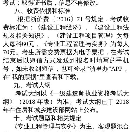
考试；取得证书后，信息不再修改。
八、收费依据和标准
根据浙价费〔
2016
〕
71 号规定，考试收
费标准为：《建设
工程经济》、《建设工程法
规及相关知识》、《建设工程项目管
理》为每
人每科
60元，《专业工程管理与实务》为每人
70元。
考生所需交费票据为电子票据，在考试
结束后以短信方式发送到
报名时填写的手机
号，如未收到短信，也可登录
“
浙里办
”
APP，
在
“
我的票据
”
里查看和下载。
九、考试大纲
考试大纲以《一级建造师执业资格考试大
纲》（
2018 年版）
为准。考试大纲已于
2018
年在住房和城乡建设部网站上公布。
十、考试题型和相关规定
《专业工程管理与实务》为主、客观题混合