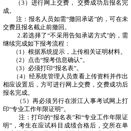
（
3）进行网上交费， 交费成功后报名完
成。
注：报名人员如需
“
撤回承诺
”
的，可在未
交费且报名截止
前撤回。
2.若选择了
“
不采用告知承诺方式
”
的，需
继续完成如下报
考流程：
（
1）根据系统提示，上传相关证明材料。
（
2）点击
“
报考信息确认
”
。
（
3）必须打印
“
报名表
”
。
（
4）经系统管理人员查看上传资料并作出
相应设置后，方
可进行网上交费，
交费成功后
报名完成。
（
5）再必须另行在浙江人事考试网上打
印
“
专业工作年限
证明
”
。
注：打印的
“
报名表
”
和
“
专业工作年限证
明
”
，考生在应
试科目成绩合格后，交所在单