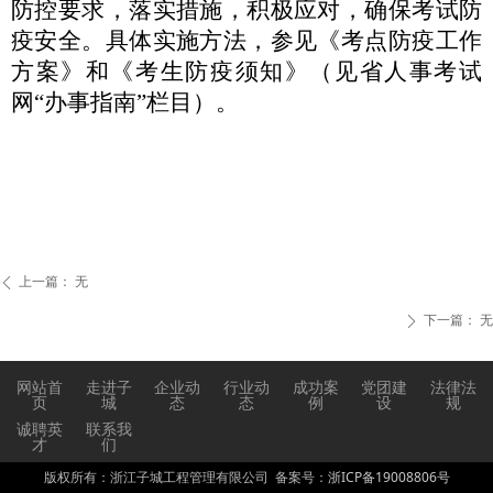
防控要求，落实措
施，积极应对，确保考试防
疫安全。具体实施方法，参见《考点
防疫工作
方案》和《考生防疫须知》（见省人事考试
网
“
办事指
南
”
栏目）。
上一篇：
无
ꄴ
下一篇：
无
ꄲ
网站首
走进子
企业动
行业动
成功案
党团建
法律法
页
城
态
态
例
设
规
诚聘英
联系我
才
们
版权所有：浙江子城工程管理有限公司 备案号：
浙ICP备19008806号