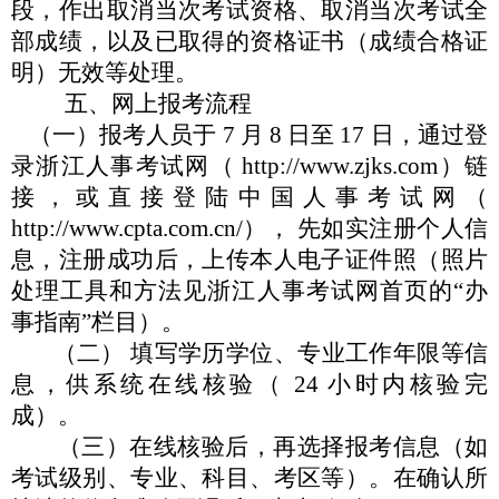
段，作出取消当次考试资格、取消当次考试全
部成绩，
以及已取得的资格证书（成绩合格证
明）无效等处理。
五、网上报考流程
（一）报考人员于
7 月 8 日至 17 日，通过登
录浙江人事考
试网（
http://www.zjks.com
）链
接，或直接登陆中国人事考试网
（
http://www.cpta.com.cn/
），
先如实注册个人信
息，注册成功后，
上传本人电子证件照（照片
处理工具和方法见浙江人事考试网首
页的
“
办
事指南
”
栏目）。
（二）
填写学历学位、专业工作年限等信
息，供系统在线核
验（
24 小时内核验完
成）。
（三）在线核验后，再选择报考信息（如
考试级别、
专业、
科目、
考区等）。在确认所