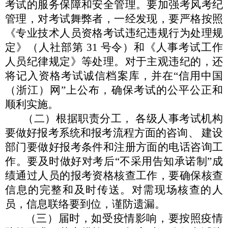
考试的服务保
障和安全管理。要加强考风考纪
管理，对考试舞弊者，一经发现，
要严格按照
《专业技术人员资格考试违纪违规行为处理规
定》（人
社部第
31 号令）和《人事考试工作
人员纪律规定》等处理。对
于主观违纪的，还
将记入资格考试诚信档案库，并在
“
信用中国
（浙江）网
”
上公布，确保考试的公平公正和
顺利实施。
（二）根据职责分工，
各级人事考试机构
要做好报考系统和
报考流程方面的咨询、
建设
部门要做好报考条件和注册方面的电
话咨询工
作。要及时做好对考后
“
不采用告知承诺制
”
成
绩通过
人员的报考资格核查工作，要确保核查
信息的完整和及时传送。
对需现场核查的人
员，信息联络要到位，谨防遗漏。
（三）届时，如受疫情影响，要按照疫情