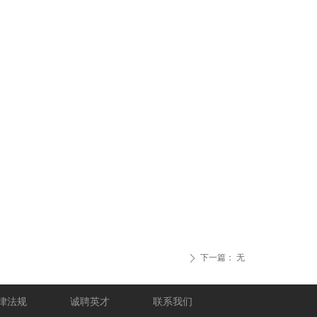
下一篇：
无
ꄲ
律法规
诚聘英才
联系我们