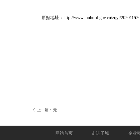
中华人民共和国
原贴地址：http://www.mohurd.gov.cn/zqyj/202011/t20
上一篇：
无
ꄴ
网站首页
走进子城
企业