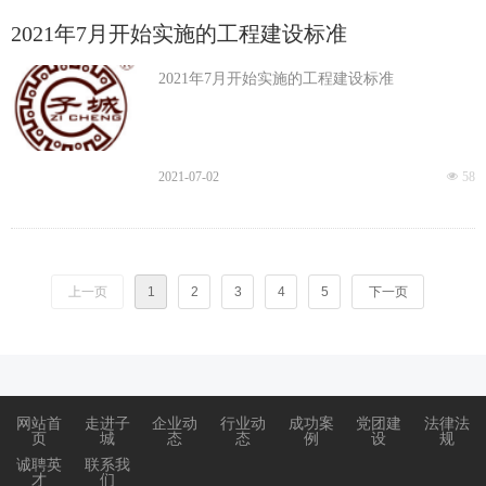
2021年7月开始实施的工程建设标准
2021年7月开始实施的工程建设标准
2021-07-02
넶
58
上一页
1
2
3
4
5
下一页
网站首
走进子
企业动
行业动
成功案
党团建
法律法
页
城
态
态
例
设
规
诚聘英
联系我
才
们